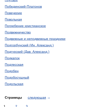
Плутарх
Побединский-Платонов
Повечерие
Повольная
Погребение христианское
Подвижничество
Подвижные и неподвижные праздники
Подгорбунский (Ин. Александ.)
Подгурский (Дав. Александ.)
Подкапок
Подлесская
Подобен
Подобосущный
Подольская
Страницы
следующая
→
1
2
3